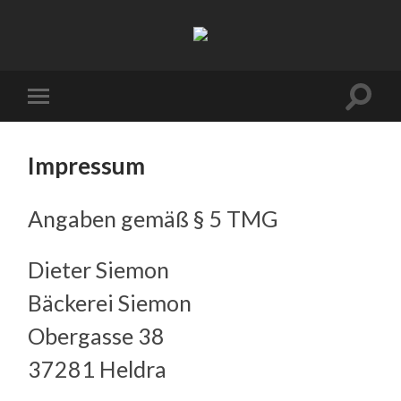
Suchfe
Mobile-
ein-/a
Menü
ein-/ausblenden
Impressum
Angaben gemäß § 5 TMG
Dieter Siemon
Bäckerei Siemon
Obergasse 38
37281 Heldra