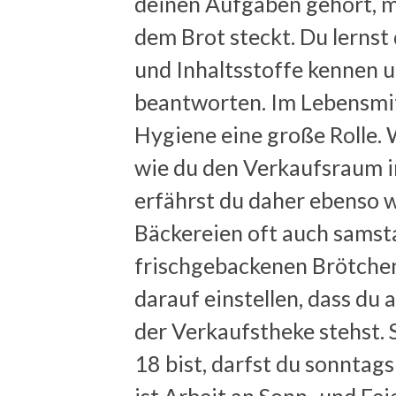
deinen Aufgaben gehört, m
dem Brot steckt. Du lernst
und Inhaltsstoffe kennen 
beantworten. Im Lebensmitt
Hygiene eine große Rolle.
wie du den Verkaufsraum i
erfährst du daher ebenso 
Bäckereien oft auch samst
frischgebackenen Brötchen
darauf einstellen, dass d
der Verkaufstheke stehst. S
18 bist, darfst du sonntag
ist Arbeit an Sonn- und Fei